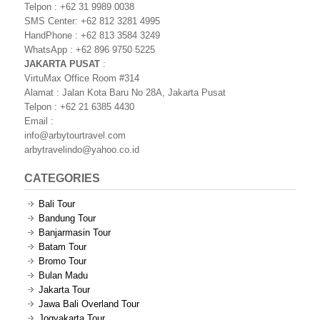
Telpon : +62 31 9989 0038
SMS Center: +62 812 3281 4995
HandPhone : +62 813 3584 3249
WhatsApp : +62 896 9750 5225
JAKARTA PUSAT
:
VirtuMax Office Room #314
Alamat : Jalan Kota Baru No 28A, Jakarta Pusat
Telpon : +62 21 6385 4430
Email :
info@arbytourtravel.com
arbytravelindo@yahoo.co.id
CATEGORIES
Bali Tour
Bandung Tour
Banjarmasin Tour
Batam Tour
Bromo Tour
Bulan Madu
Jakarta Tour
Jawa Bali Overland Tour
Jogyakarta Tour