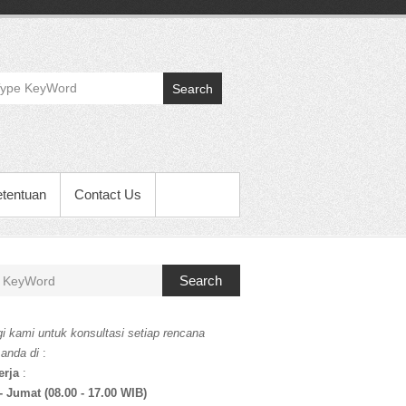
Search
etentuan
Contact Us
Search
i kami untuk konsultasi setiap rencana
 anda di
:
erja
:
- Jumat (08.00 - 17.00 WIB)