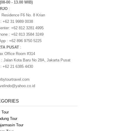
(08-00 - 13.00 WIB)
ARJO
:
i Residence F6 No. 8 Krian
 : +62 31 9989 0038
nter: +62 812 3281 4995
one : +62 813 3584 3249
pp : +62 896 9750 5225
RTA PUSAT
:
ax Office Room #314
 : Jalan Kota Baru No 28A, Jakarta Pusat
 : +62 21 6385 4430
rbytourtravel.com
avelindo@yahoo.co.id
EGORIES
i Tour
dung Tour
jarmasin Tour