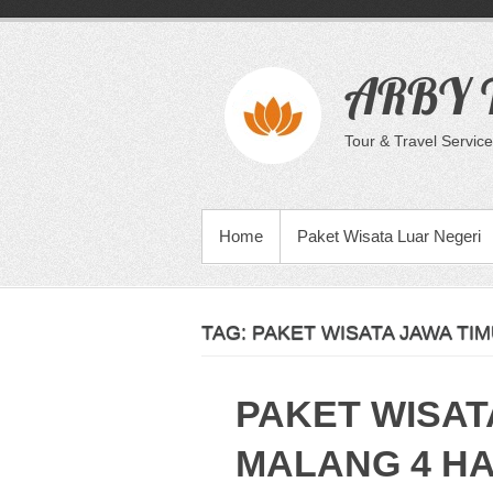
Skip
to
content
ARBY T
Tour & Travel Service
PRIMARY MENU
Home
Paket Wisata Luar Negeri
TAG:
PAKET WISATA JAWA T
PAKET WISAT
MALANG 4 HA