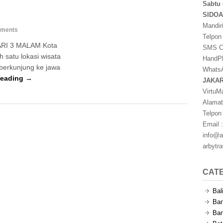
Sabtu 
SIDO
Mandir
ments
Telpon
RI 3 MALAM Kota
SMS Ce
 satu lokasi wisata
HandPh
a berkunjung ke jawa
WhatsA
Reading →
JAKA
VirtuM
Alamat
Telpon
Email :
info@a
arbytr
CAT
Bal
Ban
Ban