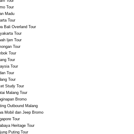
am Tour
mo Tour
an Madu
arta Tour
a Bali Overland Tour
yakarta Tour
ah Ijen Tour
ongan Tour
bok Tour
ang Tour
aysia Tour
an Tour
ang Tour
et Study Tour
tai Malang Tour
ginapan Bromo
ting Outbound Malang
a Mobil dan Jeep Bromo
gapore Tour
abaya Heritage Tour
jung Puting Tour