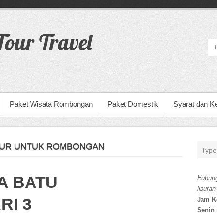
our Travel
Paket Wisata Rombongan
Paket Domestik
Syarat dan K
IMUR UNTUK ROMBONGAN
A BATU
Hubung
liburan
RI 3
Jam K
Senin 