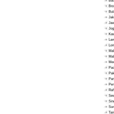
Bat
Bro
Bul
Jak
Jaw
Jog
Kaw
Lam
Lom
Mal
Mal
Med
Pad
Pak
Pan
Pen
Raf
Sew
Sin
Sur
Tan