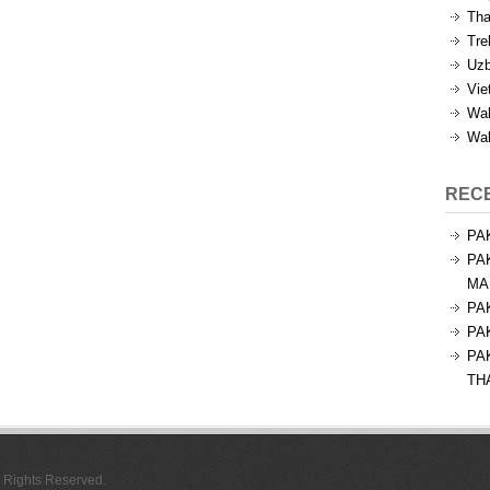
Tha
Tre
Uzb
Vie
Wal
Wal
REC
PA
PA
MA
PA
PA
PA
TH
l Rights Reserved.