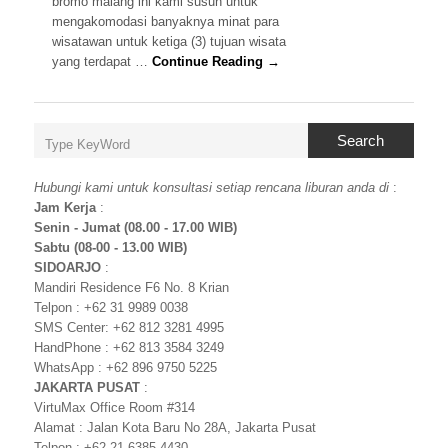
bromo malang ini kami susun untuk
mengakomodasi banyaknya minat para
wisatawan untuk ketiga (3) tujuan wisata
yang terdapat …
Continue Reading →
Search
Hubungi kami untuk konsultasi setiap rencana liburan anda di
:
Jam Kerja
:
Senin - Jumat (08.00 - 17.00 WIB)
Sabtu (08-00 - 13.00 WIB)
SIDOARJO
:
Mandiri Residence F6 No. 8 Krian
Telpon : +62 31 9989 0038
SMS Center: +62 812 3281 4995
HandPhone : +62 813 3584 3249
WhatsApp : +62 896 9750 5225
JAKARTA PUSAT
:
VirtuMax Office Room #314
Alamat : Jalan Kota Baru No 28A, Jakarta Pusat
Telpon : +62 21 6385 4430