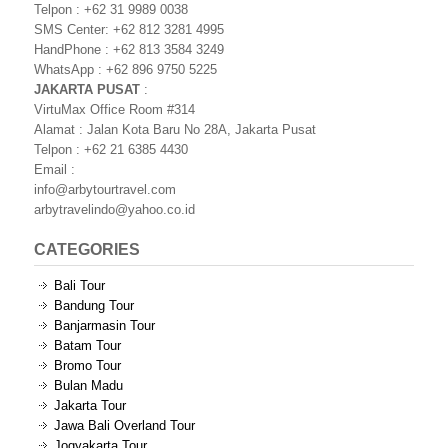
Telpon : +62 31 9989 0038
SMS Center: +62 812 3281 4995
HandPhone : +62 813 3584 3249
WhatsApp : +62 896 9750 5225
JAKARTA PUSAT
:
VirtuMax Office Room #314
Alamat : Jalan Kota Baru No 28A, Jakarta Pusat
Telpon : +62 21 6385 4430
Email :
info@arbytourtravel.com
arbytravelindo@yahoo.co.id
CATEGORIES
Bali Tour
Bandung Tour
Banjarmasin Tour
Batam Tour
Bromo Tour
Bulan Madu
Jakarta Tour
Jawa Bali Overland Tour
Jogyakarta Tour