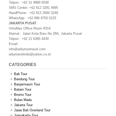
Telpon : +62 31 9989 0038
SMS Center: +62 812 3281 4995
HandPhone : +62 813 3584 3249
WhatsApp : +62 896 9750 5225
JAKARTA PUSAT
:
VirtuMax Office Room #314
Alamat : Jalan Kota Baru No 28A, Jakarta Pusat
Telpon : +62 21 6385 4430
Email :
info@arbytourtravel.com
arbytravelindo@yahoo.co.id
CATEGORIES
Bali Tour
Bandung Tour
Banjarmasin Tour
Batam Tour
Bromo Tour
Bulan Madu
Jakarta Tour
Jawa Bali Overland Tour
Jogyakarta Tour