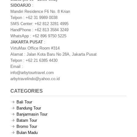
SIDOARJO
:
Mandiri Residence F6 No. 8 Krian
Telpon : +62 31 9989 0038
SMS Center: +62 812 3281 4995
HandPhone : +62 813 3584 3249
WhatsApp : +62 896 9750 5225
JAKARTA PUSAT
:
VirtuMax Office Room #314
Alamat : Jalan Kota Baru No 28A, Jakarta Pusat
Telpon : +62 21 6385 4430
Email :
info@arbytourtravel.com
arbytravelindo@yahoo.co.id
CATEGORIES
Bali Tour
Bandung Tour
Banjarmasin Tour
Batam Tour
Bromo Tour
Bulan Madu