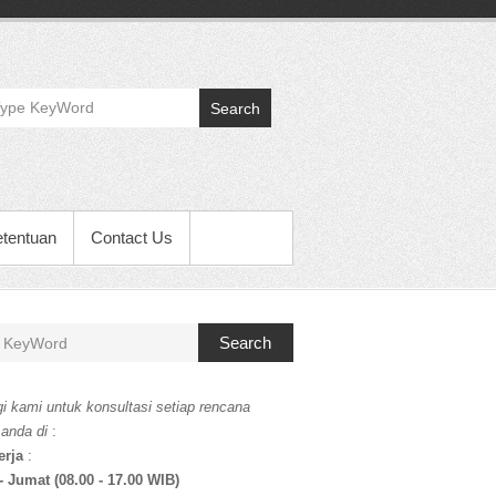
Search
etentuan
Contact Us
Search
i kami untuk konsultasi setiap rencana
 anda di
:
erja
:
- Jumat (08.00 - 17.00 WIB)