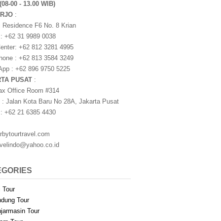
(08-00 - 13.00 WIB)
ARJO
:
i Residence F6 No. 8 Krian
 : +62 31 9989 0038
nter: +62 812 3281 4995
one : +62 813 3584 3249
pp : +62 896 9750 5225
RTA PUSAT
:
ax Office Room #314
 : Jalan Kota Baru No 28A, Jakarta Pusat
 : +62 21 6385 4430
rbytourtravel.com
avelindo@yahoo.co.id
EGORIES
i Tour
dung Tour
jarmasin Tour