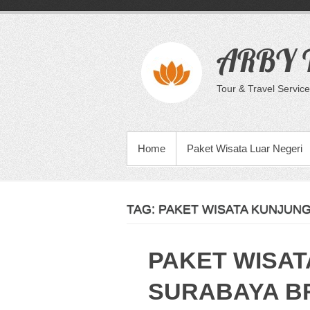
Skip
to
content
ARBY T
Tour & Travel Service
PRIMARY MENU
Home
Paket Wisata Luar Negeri
TAG:
PAKET WISATA KUNJUNG
PAKET WISAT
SURABAYA 