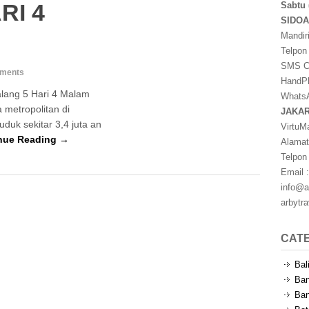
RI 4
Sabtu 
SIDO
Mandir
Telpon
SMS Ce
ments
HandPh
lang 5 Hari 4 Malam
WhatsA
 metropolitan di
JAKA
duk sekitar 3,4 juta an
VirtuM
nue Reading →
Alamat
Telpon
Email :
info@a
arbytr
CAT
Bal
Ban
Ban