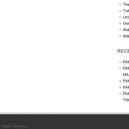
Tha
Tre
Uzb
Vie
Wal
Wal
REC
PA
PA
MA
PA
PA
PA
TH
l Rights Reserved.