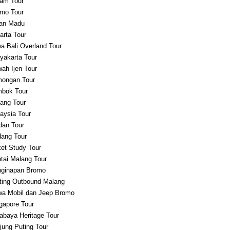
am Tour
mo Tour
an Madu
arta Tour
a Bali Overland Tour
yakarta Tour
ah Ijen Tour
ongan Tour
bok Tour
ang Tour
aysia Tour
an Tour
ang Tour
et Study Tour
tai Malang Tour
ginapan Bromo
ting Outbound Malang
a Mobil dan Jeep Bromo
gapore Tour
abaya Heritage Tour
jung Puting Tour