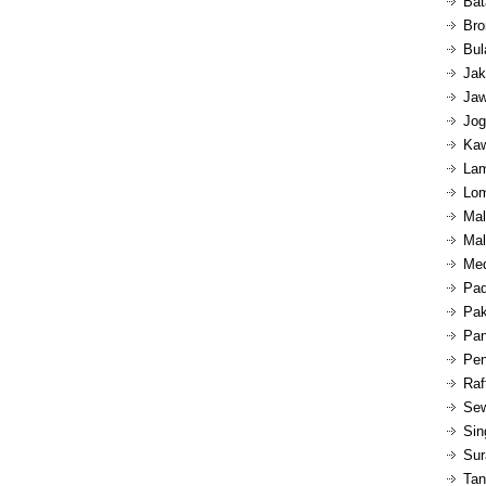
Bat
Bro
Bul
Jak
Jaw
Jog
Kaw
Lam
Lom
Mal
Mal
Med
Pad
Pak
Pan
Pen
Raf
Sew
Sin
Sur
Tan