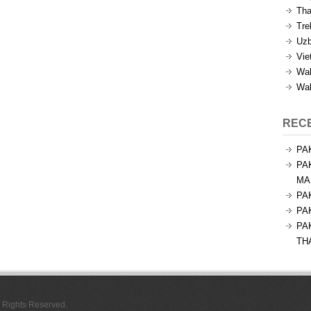
Tha
Tre
Uzb
Vie
Wal
Wal
REC
PA
PA
MA
PA
PA
PA
TH
l Rights Reserved.