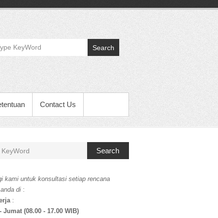
Search
etentuan
Contact Us
Search
i kami untuk konsultasi setiap rencana
 anda di
:
erja
:
- Jumat (08.00 - 17.00 WIB)