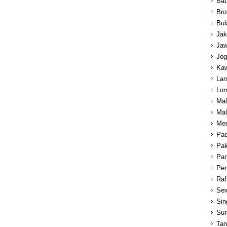
Bat
Bro
Bul
Jak
Jaw
Jog
Kaw
Lam
Lom
Mal
Mal
Med
Pad
Pak
Pan
Pen
Raf
Sew
Sin
Sur
Tan