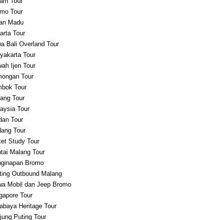
am Tour
mo Tour
an Madu
arta Tour
a Bali Overland Tour
yakarta Tour
ah Ijen Tour
ongan Tour
bok Tour
ang Tour
aysia Tour
an Tour
ang Tour
et Study Tour
tai Malang Tour
ginapan Bromo
ting Outbound Malang
a Mobil dan Jeep Bromo
gapore Tour
abaya Heritage Tour
jung Puting Tour