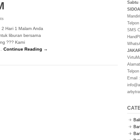
M
Sabtu 
SIDO
Mandir
ts
Telpon
 2 Hari 1 Malam Anda
SMS Ce
ntuk liburan bersama
HandPh
ang ??? Kami
WhatsA
 …
Continue Reading →
JAKA
VirtuM
Alamat
Telpon
Email :
info@a
arbytr
CAT
Bal
Ban
Ban