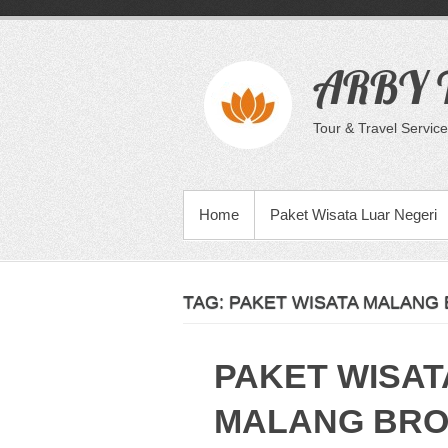
Skip
to
content
ARBY T
Tour & Travel Service
PRIMARY MENU
Home
Paket Wisata Luar Negeri
TAG:
PAKET WISATA MALANG 
PAKET WISAT
MALANG BRO