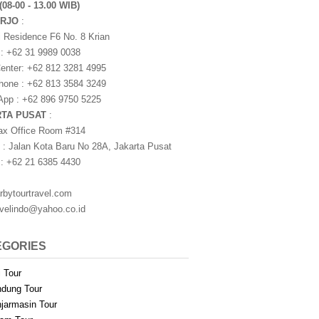
(08-00 - 13.00 WIB)
ARJO
:
i Residence F6 No. 8 Krian
 : +62 31 9989 0038
nter: +62 812 3281 4995
one : +62 813 3584 3249
pp : +62 896 9750 5225
RTA PUSAT
:
ax Office Room #314
 : Jalan Kota Baru No 28A, Jakarta Pusat
 : +62 21 6385 4430
rbytourtravel.com
avelindo@yahoo.co.id
EGORIES
i Tour
dung Tour
jarmasin Tour