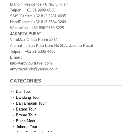
Mandiri Residence F6 No. 8 Krian
Telpon : +62 31 9989 0038
SMS Center: +62 812 3281 4995
HandPhone : +62 813 3584 3249
WhatsApp : +62 896 9750 5225
JAKARTA PUSAT
:
VirtuMax Office Room #314
Alamat : Jalan Kota Baru No 28A, Jakarta Pusat
Telpon : +62 21 6385 4430
Email :
info@arbytourtravel.com
arbytravelindo@yahoo.co.id
CATEGORIES
Bali Tour
Bandung Tour
Banjarmasin Tour
Batam Tour
Bromo Tour
Bulan Madu
Jakarta Tour