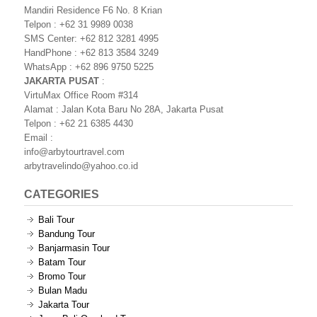
Mandiri Residence F6 No. 8 Krian
Telpon : +62 31 9989 0038
SMS Center: +62 812 3281 4995
HandPhone : +62 813 3584 3249
WhatsApp : +62 896 9750 5225
JAKARTA PUSAT
:
VirtuMax Office Room #314
Alamat : Jalan Kota Baru No 28A, Jakarta Pusat
Telpon : +62 21 6385 4430
Email :
info@arbytourtravel.com
arbytravelindo@yahoo.co.id
CATEGORIES
Bali Tour
Bandung Tour
Banjarmasin Tour
Batam Tour
Bromo Tour
Bulan Madu
Jakarta Tour