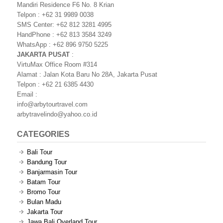
Mandiri Residence F6 No. 8 Krian
Telpon : +62 31 9989 0038
SMS Center: +62 812 3281 4995
HandPhone : +62 813 3584 3249
WhatsApp : +62 896 9750 5225
JAKARTA PUSAT
:
VirtuMax Office Room #314
Alamat : Jalan Kota Baru No 28A, Jakarta Pusat
Telpon : +62 21 6385 4430
Email :
info@arbytourtravel.com
arbytravelindo@yahoo.co.id
CATEGORIES
Bali Tour
Bandung Tour
Banjarmasin Tour
Batam Tour
Bromo Tour
Bulan Madu
Jakarta Tour
Jawa Bali Overland Tour