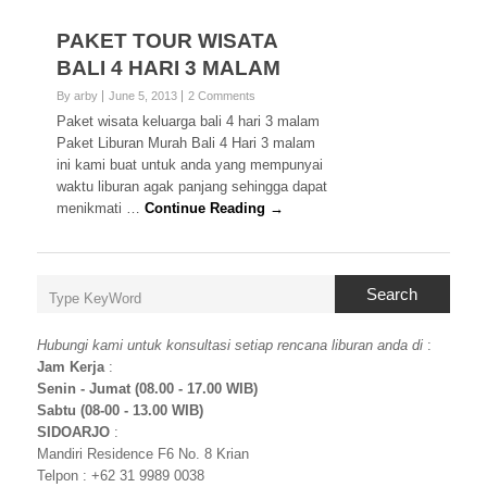
PAKET TOUR WISATA
BALI 4 HARI 3 MALAM
By arby
June 5, 2013
2 Comments
Paket wisata keluarga bali 4 hari 3 malam
Paket Liburan Murah Bali 4 Hari 3 malam
ini kami buat untuk anda yang mempunyai
waktu liburan agak panjang sehingga dapat
menikmati …
Continue Reading →
Search
Hubungi kami untuk konsultasi setiap rencana liburan anda di
:
Jam Kerja
:
Senin - Jumat (08.00 - 17.00 WIB)
Sabtu (08-00 - 13.00 WIB)
SIDOARJO
:
Mandiri Residence F6 No. 8 Krian
Telpon : +62 31 9989 0038