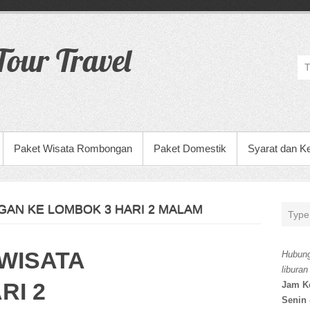
our Travel
Paket Wisata Rombongan
Paket Domestik
Syarat dan K
AN KE LOMBOK 3 HARI 2 MALAM
WISATA
Hubung
liburan
RI 2
Jam K
Senin 