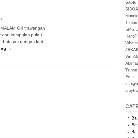
Sabtu 
SIDO
Mandir
ts
Telpon
ALAM Gili trawangan
SMS Ce
r dari kumpulan pulau
HandPh
erbatasan dengan laut
WhatsA
ing →
JAKA
VirtuM
Alamat
Telpon
Email :
info@a
arbytr
CAT
Bal
Ban
Ban