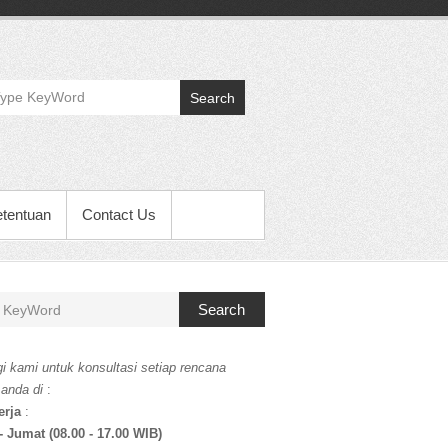
Search
etentuan
Contact Us
Search
i kami untuk konsultasi setiap rencana
 anda di
:
erja
:
- Jumat (08.00 - 17.00 WIB)