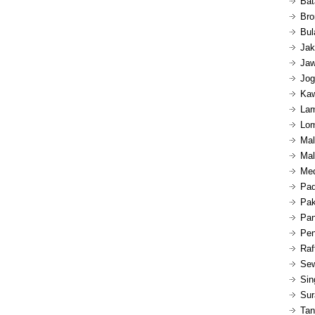
Bat
Bro
Bul
Jak
Jaw
Jog
Kaw
Lam
Lom
Mal
Mal
Med
Pad
Pak
Pan
Pen
Raf
Sew
Sin
Sur
Tan