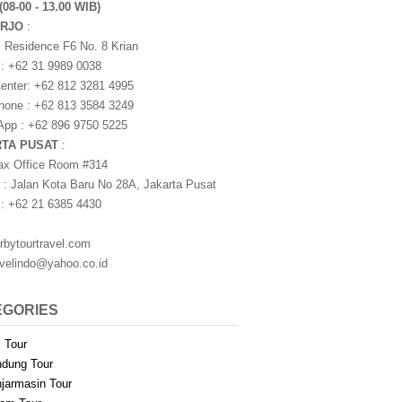
(08-00 - 13.00 WIB)
ARJO
:
i Residence F6 No. 8 Krian
 : +62 31 9989 0038
nter: +62 812 3281 4995
one : +62 813 3584 3249
pp : +62 896 9750 5225
RTA PUSAT
:
ax Office Room #314
 : Jalan Kota Baru No 28A, Jakarta Pusat
 : +62 21 6385 4430
rbytourtravel.com
avelindo@yahoo.co.id
EGORIES
i Tour
dung Tour
jarmasin Tour