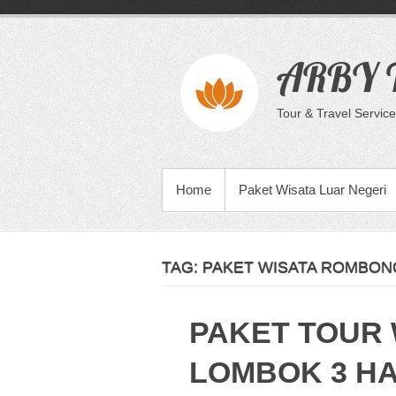
Skip
to
content
ARBY T
Tour & Travel Service
PRIMARY MENU
Home
Paket Wisata Luar Negeri
TAG:
PAKET WISATA ROMBONG
PAKET TOUR 
LOMBOK 3 HA