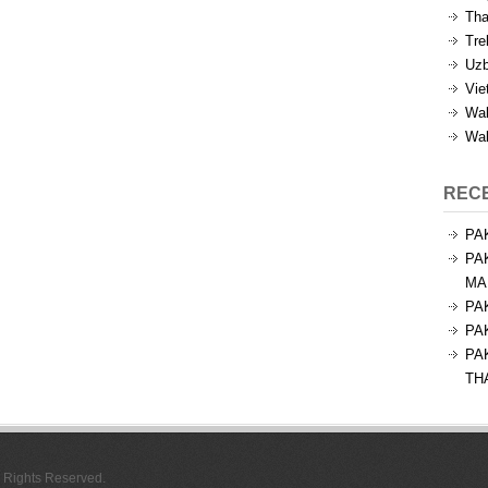
Tha
Tre
Uzb
Vie
Wal
Wal
REC
PA
PA
MA
PA
PA
PA
TH
l Rights Reserved.