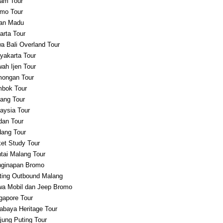
am Tour
mo Tour
an Madu
arta Tour
a Bali Overland Tour
yakarta Tour
ah Ijen Tour
ongan Tour
bok Tour
ang Tour
aysia Tour
an Tour
ang Tour
et Study Tour
tai Malang Tour
ginapan Bromo
ting Outbound Malang
a Mobil dan Jeep Bromo
gapore Tour
abaya Heritage Tour
jung Puting Tour