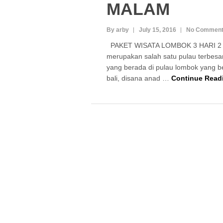
MALAM
By arby
July 15, 2016
No Commen
PAKET WISATA LOMBOK 3 HARI 2 M
merupakan salah satu pulau terbesa
yang berada di pulau lombok yang b
bali, disana anad …
Continue Read