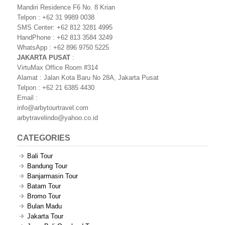
Mandiri Residence F6 No. 8 Krian
Telpon : +62 31 9989 0038
SMS Center: +62 812 3281 4995
HandPhone : +62 813 3584 3249
WhatsApp : +62 896 9750 5225
JAKARTA PUSAT
:
VirtuMax Office Room #314
Alamat : Jalan Kota Baru No 28A, Jakarta Pusat
Telpon : +62 21 6385 4430
Email :
info@arbytourtravel.com
arbytravelindo@yahoo.co.id
CATEGORIES
Bali Tour
Bandung Tour
Banjarmasin Tour
Batam Tour
Bromo Tour
Bulan Madu
Jakarta Tour