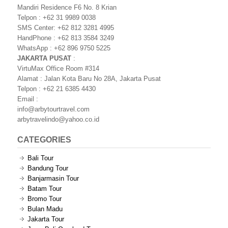
Mandiri Residence F6 No. 8 Krian
Telpon : +62 31 9989 0038
SMS Center: +62 812 3281 4995
HandPhone : +62 813 3584 3249
WhatsApp : +62 896 9750 5225
JAKARTA PUSAT
:
VirtuMax Office Room #314
Alamat : Jalan Kota Baru No 28A, Jakarta Pusat
Telpon : +62 21 6385 4430
Email :
info@arbytourtravel.com
arbytravelindo@yahoo.co.id
CATEGORIES
Bali Tour
Bandung Tour
Banjarmasin Tour
Batam Tour
Bromo Tour
Bulan Madu
Jakarta Tour