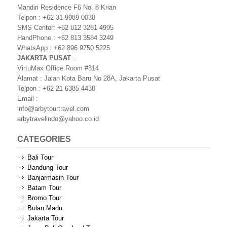
Mandiri Residence F6 No. 8 Krian
Telpon : +62 31 9989 0038
SMS Center: +62 812 3281 4995
HandPhone : +62 813 3584 3249
WhatsApp : +62 896 9750 5225
JAKARTA PUSAT
:
VirtuMax Office Room #314
Alamat : Jalan Kota Baru No 28A, Jakarta Pusat
Telpon : +62 21 6385 4430
Email :
info@arbytourtravel.com
arbytravelindo@yahoo.co.id
CATEGORIES
Bali Tour
Bandung Tour
Banjarmasin Tour
Batam Tour
Bromo Tour
Bulan Madu
Jakarta Tour