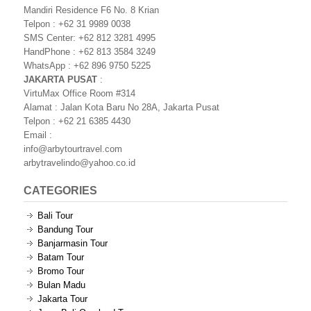
Mandiri Residence F6 No. 8 Krian
Telpon : +62 31 9989 0038
SMS Center: +62 812 3281 4995
HandPhone : +62 813 3584 3249
WhatsApp : +62 896 9750 5225
JAKARTA PUSAT
:
VirtuMax Office Room #314
Alamat : Jalan Kota Baru No 28A, Jakarta Pusat
Telpon : +62 21 6385 4430
Email :
info@arbytourtravel.com
arbytravelindo@yahoo.co.id
CATEGORIES
Bali Tour
Bandung Tour
Banjarmasin Tour
Batam Tour
Bromo Tour
Bulan Madu
Jakarta Tour