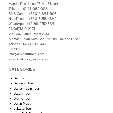
Mandiri Residence F6 No. 8 Krian
Telpon : +62 31 9989 0038
SMS Center: +62 812 3281 4995
HandPhone : +62 813 3584 3249
WhatsApp : +62 896 9750 5225
JAKARTA PUSAT
:
VirtuMax Office Room #314
Alamat : Jalan Kota Baru No 28A, Jakarta Pusat
Telpon : +62 21 6385 4430
Email :
info@arbytourtravel.com
arbytravelindo@yahoo.co.id
CATEGORIES
Bali Tour
Bandung Tour
Banjarmasin Tour
Batam Tour
Bromo Tour
Bulan Madu
Jakarta Tour