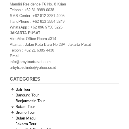
Mandiri Residence F6 No. 8 Krian
Telpon : +62 31 9989 0038
SMS Center: +62 812 3281 4995
HandPhone : +62 813 3584 3249
WhatsApp : +62 896 9750 5225
JAKARTA PUSAT
:
VirtuMax Office Room #314
Alamat : Jalan Kota Baru No 28A, Jakarta Pusat
Telpon : +62 21 6385 4430
Email :
info@arbytourtravel.com
arbytravelindo@yahoo.co.id
CATEGORIES
Bali Tour
Bandung Tour
Banjarmasin Tour
Batam Tour
Bromo Tour
Bulan Madu
Jakarta Tour