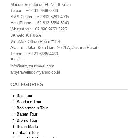
Mandiri Residence F6 No. 8 Krian
Telpon : +62 31 9989 0038
SMS Center: +62 812 3281 4995
HandPhone : +62 813 3584 3249
WhatsApp : +62 896 9750 5225
JAKARTA PUSAT
:
VirtuMax Office Room #314
Alamat : Jalan Kota Baru No 28A, Jakarta Pusat
Telpon : +62 21 6385 4430
Email :
info@arbytourtravel.com
arbytravelindo@yahoo.co.id
CATEGORIES
Bali Tour
Bandung Tour
Banjarmasin Tour
Batam Tour
Bromo Tour
Bulan Madu
Jakarta Tour