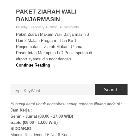
PAKET ZIARAH WALI
BANJARMASIN
By arby
February 4, 2022
4 Comments
Paket Ziarah Makam Wali Banjarmasin 3
Hari 2 Malam Program : Hari Ke 1
Penjemputan – Ziarah Makam Ulama –
Pasar Intan Martapura L/D Penjemputan di
airport syamsudin noor dengan …
Continue Reading →
Search
Hubungi kami untuk konsultasi setiap rencana liburan anda di
:
Jam Kerja
:
Senin - Jumat (08.00 - 17.00 WIB)
Sabtu (08-00 - 13.00 WIB)
SIDOARJO
:
Mandiri Residence F6 No. 8 Krian