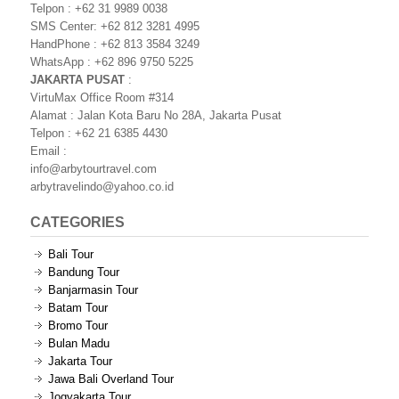
Telpon : +62 31 9989 0038
SMS Center: +62 812 3281 4995
HandPhone : +62 813 3584 3249
WhatsApp : +62 896 9750 5225
JAKARTA PUSAT
:
VirtuMax Office Room #314
Alamat : Jalan Kota Baru No 28A, Jakarta Pusat
Telpon : +62 21 6385 4430
Email :
info@arbytourtravel.com
arbytravelindo@yahoo.co.id
CATEGORIES
Bali Tour
Bandung Tour
Banjarmasin Tour
Batam Tour
Bromo Tour
Bulan Madu
Jakarta Tour
Jawa Bali Overland Tour
Jogyakarta Tour