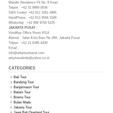
Mandiri Residence F6 No. 8 Krian
Telpon : +62 31 9989 0038
SMS Center: +62 812 3281 4995
HandPhone : +62 813 3584 3249
WhatsApp : +62 896 9750 5225
JAKARTA PUSAT
:
VirtuMax Office Room #314
Alamat : Jalan Kota Baru No 28A, Jakarta Pusat
Telpon : +62 21 6385 4430
Email :
info@arbytourtravel.com
arbytravelindo@yahoo.co.id
CATEGORIES
Bali Tour
Bandung Tour
Banjarmasin Tour
Batam Tour
Bromo Tour
Bulan Madu
Jakarta Tour
Jawa Bali Overland Tour