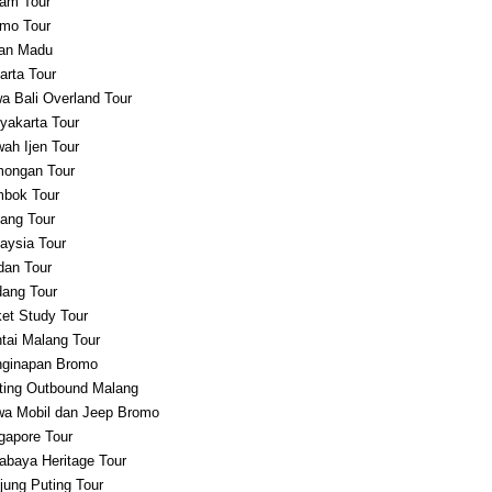
am Tour
mo Tour
an Madu
arta Tour
a Bali Overland Tour
yakarta Tour
ah Ijen Tour
ongan Tour
bok Tour
ang Tour
aysia Tour
an Tour
ang Tour
et Study Tour
tai Malang Tour
ginapan Bromo
ting Outbound Malang
a Mobil dan Jeep Bromo
gapore Tour
abaya Heritage Tour
jung Puting Tour