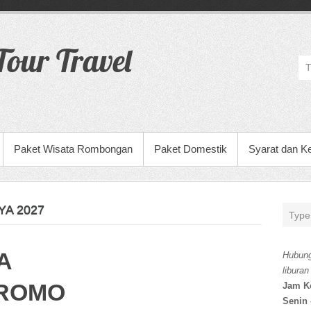
our Travel
Paket Wisata Rombongan
Paket Domestik
Syarat dan K
A 2027
A
Hubung
liburan
BROMO
Jam K
Senin 