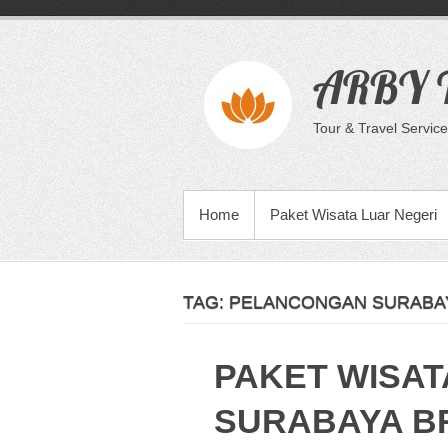
Skip
to
content
ARBY T
Tour & Travel Service
PRIMARY MENU
Home
Paket Wisata Luar Negeri
TAG:
PELANCONGAN SURABAY
PAKET WISAT
SURABAYA 