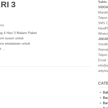
RI 3
Sabtu 
SIDO
Mandir
Telpon
SMS Ce
nts
HandPh
g 4 Hari 3 Malam Paket
WhatsA
ami susun untuk
JAKA
ra wisatawan untuk
VirtuM
at …
Alamat
Telpon
Email :
info@a
arbytr
CAT
Bal
Ban
Ban