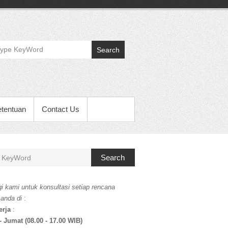
Search
etentuan
Contact Us
Search
i kami untuk konsultasi setiap rencana
 anda di
:
erja
:
- Jumat (08.00 - 17.00 WIB)