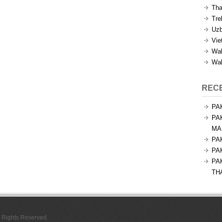
Tha
Tre
Uzb
Vie
Wal
Wal
REC
PA
PA
MA
PA
PA
PA
TH
l Rights Reserved.