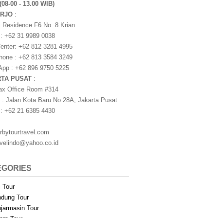
(08-00 - 13.00 WIB)
ARJO
:
i Residence F6 No. 8 Krian
 : +62 31 9989 0038
nter: +62 812 3281 4995
one : +62 813 3584 3249
pp : +62 896 9750 5225
RTA PUSAT
:
ax Office Room #314
 : Jalan Kota Baru No 28A, Jakarta Pusat
 : +62 21 6385 4430
rbytourtravel.com
avelindo@yahoo.co.id
EGORIES
i Tour
dung Tour
jarmasin Tour