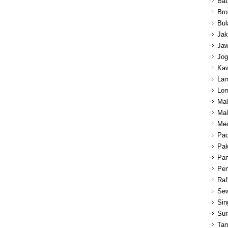
Bat
Bro
Bul
Jak
Jaw
Jog
Kaw
Lam
Lom
Mal
Mal
Med
Pad
Pak
Pan
Pen
Raf
Sew
Sin
Sur
Tan