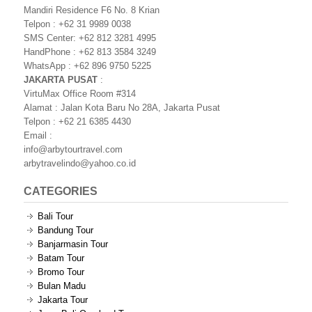
Mandiri Residence F6 No. 8 Krian
Telpon : +62 31 9989 0038
SMS Center: +62 812 3281 4995
HandPhone : +62 813 3584 3249
WhatsApp : +62 896 9750 5225
JAKARTA PUSAT
:
VirtuMax Office Room #314
Alamat : Jalan Kota Baru No 28A, Jakarta Pusat
Telpon : +62 21 6385 4430
Email :
info@arbytourtravel.com
arbytravelindo@yahoo.co.id
CATEGORIES
Bali Tour
Bandung Tour
Banjarmasin Tour
Batam Tour
Bromo Tour
Bulan Madu
Jakarta Tour