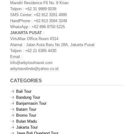
Mandiri Residence F6 No. 8 Krian
Telpon : +62 31 9989 0038
SMS Center: +62 812 3281 4995
HandPhone : +62 813 3584 3249
WhatsApp : +62 896 9750 5225
JAKARTA PUSAT
:
VirtuMax Office Room #314
Alamat : Jalan Kota Baru No 28A, Jakarta Pusat
Telpon : +62 21 6385 4430
Email :
info@arbytourtravel.com
arbytravelindo@yahoo.co.id
CATEGORIES
Bali Tour
Bandung Tour
Banjarmasin Tour
Batam Tour
Bromo Tour
Bulan Madu
Jakarta Tour
Jawa Bali Overland Tour