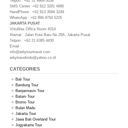
Telpon : +62 31 9989 0038
SMS Center: +62 812 3281 4995
HandPhone : +62 813 3584 3249
WhatsApp : +62 896 9750 5225
JAKARTA PUSAT
:
VirtuMax Office Room #314
Alamat : Jalan Kota Baru No 28A, Jakarta Pusat
Telpon : +62 21 6385 4430
Email :
info@arbytourtravel.com
arbytravelindo@yahoo.co.id
CATEGORIES
Bali Tour
Bandung Tour
Banjarmasin Tour
Batam Tour
Bromo Tour
Bulan Madu
Jakarta Tour
Jawa Bali Overland Tour
Jogyakarta Tour