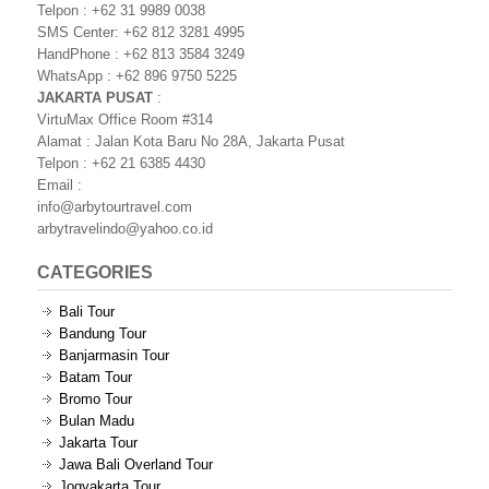
Telpon : +62 31 9989 0038
SMS Center: +62 812 3281 4995
HandPhone : +62 813 3584 3249
WhatsApp : +62 896 9750 5225
JAKARTA PUSAT
:
VirtuMax Office Room #314
Alamat : Jalan Kota Baru No 28A, Jakarta Pusat
Telpon : +62 21 6385 4430
Email :
info@arbytourtravel.com
arbytravelindo@yahoo.co.id
CATEGORIES
Bali Tour
Bandung Tour
Banjarmasin Tour
Batam Tour
Bromo Tour
Bulan Madu
Jakarta Tour
Jawa Bali Overland Tour
Jogyakarta Tour