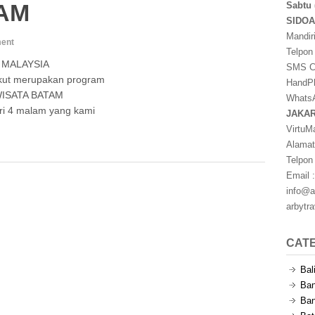
LAM
Sabtu 
SIDO
Mandir
ent
Telpon
 MALAYSIA
SMS Ce
ut merupakan program
HandPh
 WISATA BATAM
WhatsA
i 4 malam yang kami
JAKA
VirtuM
Alamat
Telpon
Email :
info@a
arbytr
CAT
Bal
Ban
Ban