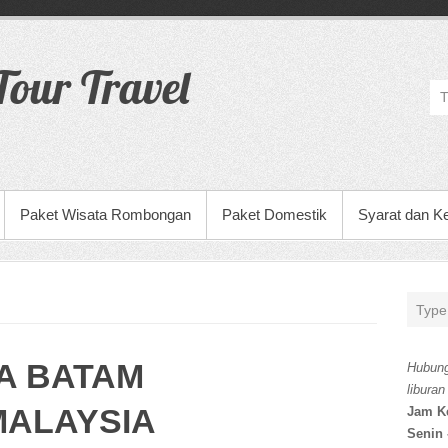
our Travel
Paket Wisata Rombongan
Paket Domestik
Syarat dan K
A BATAM
Hubung
liburan
MALAYSIA
Jam K
Senin 