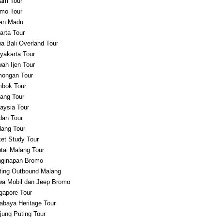
am Tour
mo Tour
an Madu
arta Tour
a Bali Overland Tour
yakarta Tour
ah Ijen Tour
ongan Tour
bok Tour
ang Tour
aysia Tour
an Tour
ang Tour
et Study Tour
tai Malang Tour
ginapan Bromo
ting Outbound Malang
a Mobil dan Jeep Bromo
gapore Tour
abaya Heritage Tour
jung Puting Tour