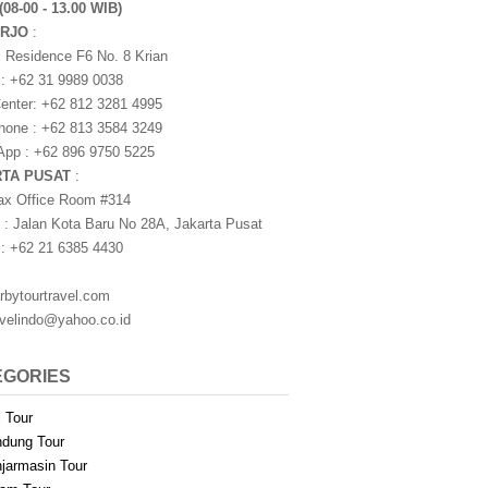
(08-00 - 13.00 WIB)
ARJO
:
i Residence F6 No. 8 Krian
 : +62 31 9989 0038
nter: +62 812 3281 4995
one : +62 813 3584 3249
pp : +62 896 9750 5225
RTA PUSAT
:
ax Office Room #314
 : Jalan Kota Baru No 28A, Jakarta Pusat
 : +62 21 6385 4430
rbytourtravel.com
avelindo@yahoo.co.id
EGORIES
i Tour
dung Tour
jarmasin Tour