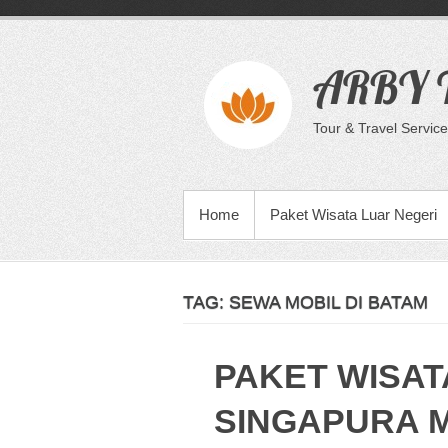
Skip
to
content
ARBY T
Tour & Travel Service
PRIMARY MENU
Home
Paket Wisata Luar Negeri
TAG:
SEWA MOBIL DI BATAM
PAKET WISAT
SINGAPURA 