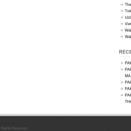
Tha
Tre
Uzb
Vie
Wal
Wal
REC
PA
PA
MA
PA
PA
PA
TH
l Rights Reserved.