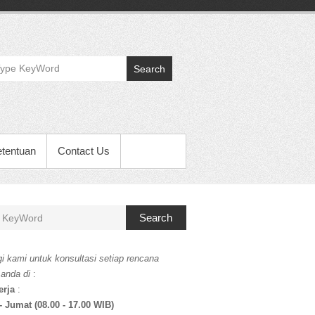
Search
etentuan
Contact Us
Search
i kami untuk konsultasi setiap rencana
 anda di
:
erja
:
- Jumat (08.00 - 17.00 WIB)