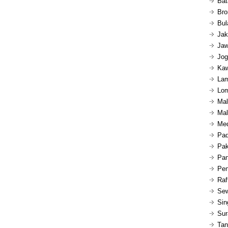
Bat
Bro
Bul
Jak
Jaw
Jog
Kaw
Lam
Lom
Mal
Mal
Med
Pad
Pak
Pan
Pen
Raf
Sew
Sin
Sur
Tan