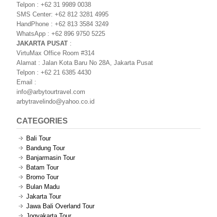
Telpon : +62 31 9989 0038
SMS Center: +62 812 3281 4995
HandPhone : +62 813 3584 3249
WhatsApp : +62 896 9750 5225
JAKARTA PUSAT
:
VirtuMax Office Room #314
Alamat : Jalan Kota Baru No 28A, Jakarta Pusat
Telpon : +62 21 6385 4430
Email :
info@arbytourtravel.com
arbytravelindo@yahoo.co.id
CATEGORIES
Bali Tour
Bandung Tour
Banjarmasin Tour
Batam Tour
Bromo Tour
Bulan Madu
Jakarta Tour
Jawa Bali Overland Tour
Jogyakarta Tour