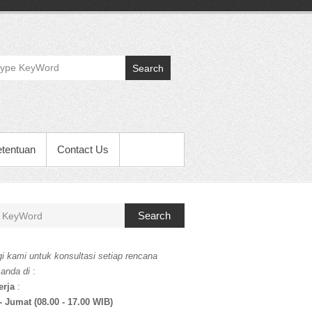
Search
etentuan
Contact Us
Search
i kami untuk konsultasi setiap rencana
 anda di
:
erja
:
- Jumat (08.00 - 17.00 WIB)