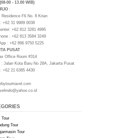
(08-00 - 13.00 WIB)
ARJO
:
i Residence F6 No. 8 Krian
 : +62 31 9989 0038
nter: +62 812 3281 4995
one : +62 813 3584 3249
pp : +62 896 9750 5225
RTA PUSAT
:
ax Office Room #314
 : Jalan Kota Baru No 28A, Jakarta Pusat
 : +62 21 6385 4430
rbytourtravel.com
avelindo@yahoo.co.id
EGORIES
i Tour
dung Tour
jarmasin Tour