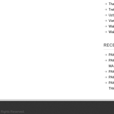
Tha
Tre
Uzb
Vie
Wal
Wal
REC
PA
PA
MA
PA
PA
PA
TH
l Rights Reserved.