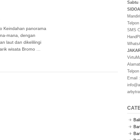
Sabtu 
SIDO
Mandir
s
Telpon
o Keindahan panorama
SMS Ce
ana-mana, dengan
HandPh
 laut dan dikelilingi
WhatsA
arik wisata Bromo …
JAKA
VirtuM
Alamat
Telpon
Email :
info@a
arbytr
CAT
Bal
Ban
Ban