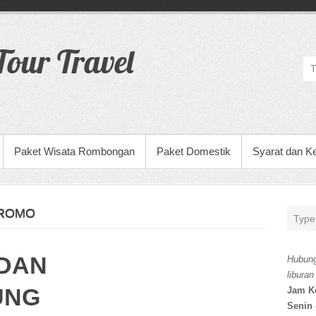
our Travel
Paket Wisata Rombongan
Paket Domestik
Syarat dan K
BROMO
 DAN
Hubung
liburan
UNG
Jam K
Senin 