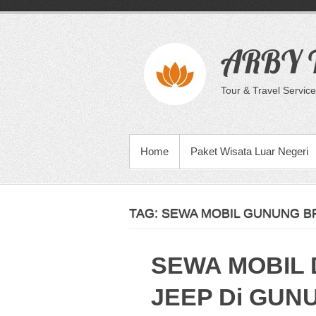
Skip
to
content
ARBY T
Tour & Travel Service
PRIMARY MENU
Home
Paket Wisata Luar Negeri
TAG:
SEWA MOBIL GUNUNG 
SEWA MOBIL
JEEP Di GUN