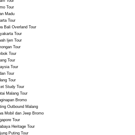
am Tour
mo Tour
an Madu
arta Tour
a Bali Overland Tour
yakarta Tour
ah Ijen Tour
ongan Tour
bok Tour
ang Tour
aysia Tour
an Tour
ang Tour
et Study Tour
tai Malang Tour
ginapan Bromo
ting Outbound Malang
a Mobil dan Jeep Bromo
gapore Tour
abaya Heritage Tour
jung Puting Tour