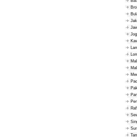
Bat
Bro
Bul
Jak
Jaw
Jog
Kaw
Lam
Lom
Mal
Mal
Med
Pad
Pak
Pan
Pen
Raf
Sew
Sin
Sur
Tan