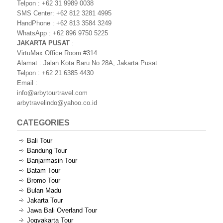
Telpon : +62 31 9989 0038
SMS Center: +62 812 3281 4995
HandPhone : +62 813 3584 3249
WhatsApp : +62 896 9750 5225
JAKARTA PUSAT
:
VirtuMax Office Room #314
Alamat : Jalan Kota Baru No 28A, Jakarta Pusat
Telpon : +62 21 6385 4430
Email :
info@arbytourtravel.com
arbytravelindo@yahoo.co.id
CATEGORIES
Bali Tour
Bandung Tour
Banjarmasin Tour
Batam Tour
Bromo Tour
Bulan Madu
Jakarta Tour
Jawa Bali Overland Tour
Jogyakarta Tour