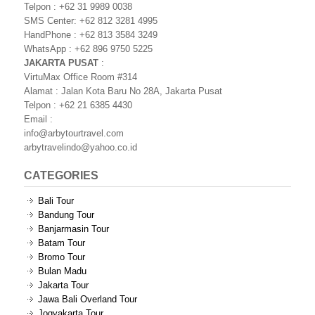
Telpon : +62 31 9989 0038
SMS Center: +62 812 3281 4995
HandPhone : +62 813 3584 3249
WhatsApp : +62 896 9750 5225
JAKARTA PUSAT
:
VirtuMax Office Room #314
Alamat : Jalan Kota Baru No 28A, Jakarta Pusat
Telpon : +62 21 6385 4430
Email :
info@arbytourtravel.com
arbytravelindo@yahoo.co.id
CATEGORIES
Bali Tour
Bandung Tour
Banjarmasin Tour
Batam Tour
Bromo Tour
Bulan Madu
Jakarta Tour
Jawa Bali Overland Tour
Jogyakarta Tour