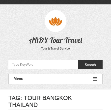
Skip
to
content
ARBY Tour Travel
Tour & Travel Service
Search
Menu
TAG:
TOUR BANGKOK
THAILAND