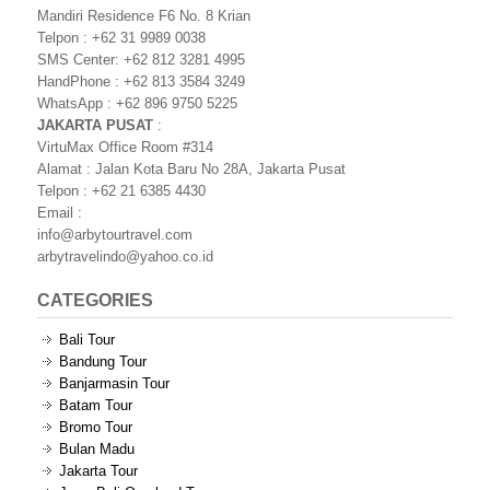
Mandiri Residence F6 No. 8 Krian
Telpon : +62 31 9989 0038
SMS Center: +62 812 3281 4995
HandPhone : +62 813 3584 3249
WhatsApp : +62 896 9750 5225
JAKARTA PUSAT
:
VirtuMax Office Room #314
Alamat : Jalan Kota Baru No 28A, Jakarta Pusat
Telpon : +62 21 6385 4430
Email :
info@arbytourtravel.com
arbytravelindo@yahoo.co.id
CATEGORIES
Bali Tour
Bandung Tour
Banjarmasin Tour
Batam Tour
Bromo Tour
Bulan Madu
Jakarta Tour