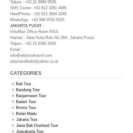
Telpon : +62 31 9989 0038
SMS Center: +62 812 3281 4995
HandPhone : +62 813 3584 3249
WhatsApp : +62 896 9750 5225
JAKARTA PUSAT
:
VirtuMax Office Room #314
Alamat : Jalan Kota Baru No 28A, Jakarta Pusat
Telpon : +62 21 6385 4430
Email :
info@arbytourtravel.com
arbytravelindo@yahoo.co.id
CATEGORIES
Bali Tour
Bandung Tour
Banjarmasin Tour
Batam Tour
Bromo Tour
Bulan Madu
Jakarta Tour
Jawa Bali Overland Tour
Jogyakarta Tour