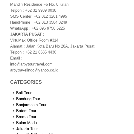
Mandiri Residence F6 No. 8 Krian
Telpon : +62 31 9989 0038
SMS Center: +62 812 3281 4995
HandPhone : +62 813 3584 3249
WhatsApp : +62 896 9750 5225
JAKARTA PUSAT
:
VirtuMax Office Room #314
Alamat : Jalan Kota Baru No 28A, Jakarta Pusat
Telpon : +62 21 6385 4430
Email :
info@arbytourtravel.com
arbytravelindo@yahoo.co.id
CATEGORIES
Bali Tour
Bandung Tour
Banjarmasin Tour
Batam Tour
Bromo Tour
Bulan Madu
Jakarta Tour