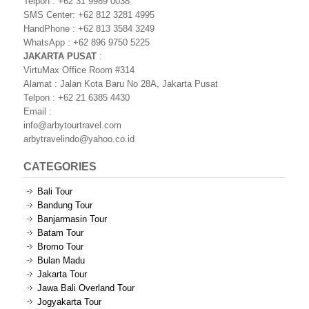
Telpon : +62 31 9989 0038
SMS Center: +62 812 3281 4995
HandPhone : +62 813 3584 3249
WhatsApp : +62 896 9750 5225
JAKARTA PUSAT
:
VirtuMax Office Room #314
Alamat : Jalan Kota Baru No 28A, Jakarta Pusat
Telpon : +62 21 6385 4430
Email :
info@arbytourtravel.com
arbytravelindo@yahoo.co.id
CATEGORIES
Bali Tour
Bandung Tour
Banjarmasin Tour
Batam Tour
Bromo Tour
Bulan Madu
Jakarta Tour
Jawa Bali Overland Tour
Jogyakarta Tour