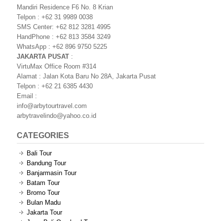
Mandiri Residence F6 No. 8 Krian
Telpon : +62 31 9989 0038
SMS Center: +62 812 3281 4995
HandPhone : +62 813 3584 3249
WhatsApp : +62 896 9750 5225
JAKARTA PUSAT
:
VirtuMax Office Room #314
Alamat : Jalan Kota Baru No 28A, Jakarta Pusat
Telpon : +62 21 6385 4430
Email :
info@arbytourtravel.com
arbytravelindo@yahoo.co.id
CATEGORIES
Bali Tour
Bandung Tour
Banjarmasin Tour
Batam Tour
Bromo Tour
Bulan Madu
Jakarta Tour