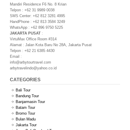
Mandiri Residence F6 No. 8 Krian
Telpon : +62 31 9989 0038
SMS Center: +62 812 3281 4995
HandPhone : +62 813 3584 3249
WhatsApp : +62 896 9750 5225
JAKARTA PUSAT
:
VirtuMax Office Room #314
Alamat : Jalan Kota Baru No 28A, Jakarta Pusat
Telpon : +62 21 6385 4430
Email :
info@arbytourtravel.com
arbytravelindo@yahoo.co.id
CATEGORIES
Bali Tour
Bandung Tour
Banjarmasin Tour
Batam Tour
Bromo Tour
Bulan Madu
Jakarta Tour