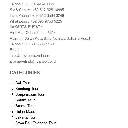
Telpon : +62 31 9989 0038
SMS Center: +62 812 3281 4995
HandPhone : +62 813 3584 3249
WhatsApp : +62 896 9750 5225
JAKARTA PUSAT
:
VirtuMax Office Room #314
Alamat : Jalan Kota Baru No 28A, Jakarta Pusat
Telpon : +62 21 6385 4430
Email :
info@arbytourtravel.com
arbytravelindo@yahoo.co.id
CATEGORIES
Bali Tour
Bandung Tour
Banjarmasin Tour
Batam Tour
Bromo Tour
Bulan Madu
Jakarta Tour
Jawa Bali Overland Tour