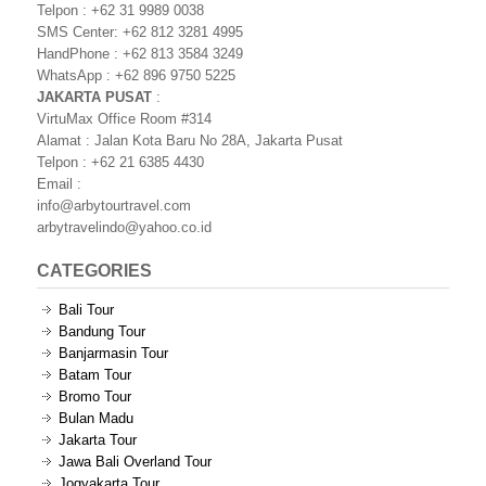
Telpon : +62 31 9989 0038
SMS Center: +62 812 3281 4995
HandPhone : +62 813 3584 3249
WhatsApp : +62 896 9750 5225
JAKARTA PUSAT
:
VirtuMax Office Room #314
Alamat : Jalan Kota Baru No 28A, Jakarta Pusat
Telpon : +62 21 6385 4430
Email :
info@arbytourtravel.com
arbytravelindo@yahoo.co.id
CATEGORIES
Bali Tour
Bandung Tour
Banjarmasin Tour
Batam Tour
Bromo Tour
Bulan Madu
Jakarta Tour
Jawa Bali Overland Tour
Jogyakarta Tour