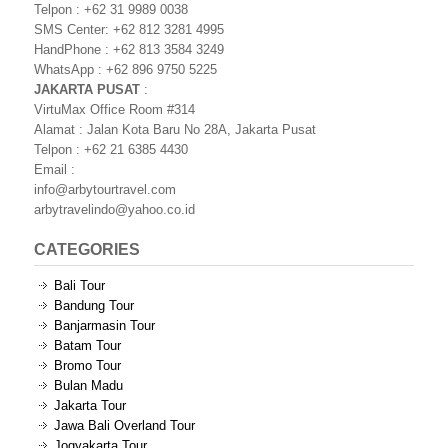
Telpon : +62 31 9989 0038
SMS Center: +62 812 3281 4995
HandPhone : +62 813 3584 3249
WhatsApp : +62 896 9750 5225
JAKARTA PUSAT
:
VirtuMax Office Room #314
Alamat : Jalan Kota Baru No 28A, Jakarta Pusat
Telpon : +62 21 6385 4430
Email :
info@arbytourtravel.com
arbytravelindo@yahoo.co.id
CATEGORIES
Bali Tour
Bandung Tour
Banjarmasin Tour
Batam Tour
Bromo Tour
Bulan Madu
Jakarta Tour
Jawa Bali Overland Tour
Jogyakarta Tour