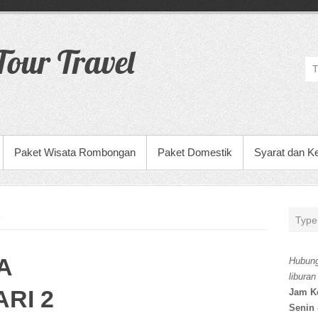
our Travel
Paket Wisata Rombongan
Paket Domestik
Syarat dan K
A
Hubung
liburan
RI 2
Jam K
Senin 