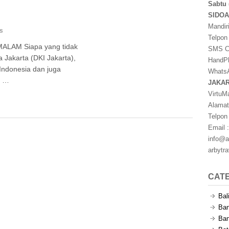
Sabtu 
SIDO
Mandir
s
Telpon
ALAM Siapa yang tidak
SMS Ce
 Jakarta (DKI Jakarta),
HandPh
Indonesia dan juga
WhatsA
n …
JAKA
VirtuM
Alamat
Telpon
Email :
info@a
arbytr
CAT
Bal
Ban
Ban