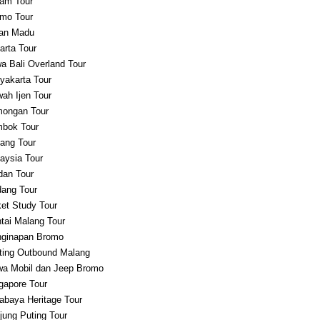
am Tour
mo Tour
an Madu
arta Tour
a Bali Overland Tour
yakarta Tour
ah Ijen Tour
ongan Tour
bok Tour
ang Tour
aysia Tour
an Tour
ang Tour
et Study Tour
tai Malang Tour
ginapan Bromo
ting Outbound Malang
a Mobil dan Jeep Bromo
gapore Tour
abaya Heritage Tour
jung Puting Tour