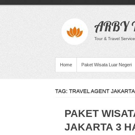
Skip
to
content
ARBY T
Tour & Travel Service
PRIMARY MENU
Home
Paket Wisata Luar Negeri
TAG:
TRAVEL AGENT JAKARTA
PAKET WISAT
JAKARTA 3 HA