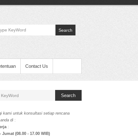
Search
etentuan
Contact Us
Search
i kami untuk konsultasi setiap rencana
 anda di
:
erja
:
- Jumat (08.00 - 17.00 WIB)