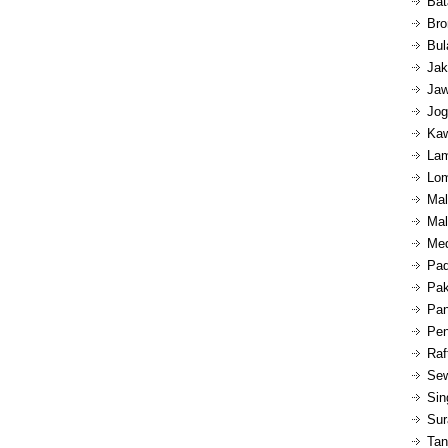
Bat
Bro
Bul
Jak
Jaw
Jog
Kaw
Lam
Lom
Mal
Mal
Med
Pad
Pak
Pan
Pen
Raf
Sew
Sin
Sur
Tan