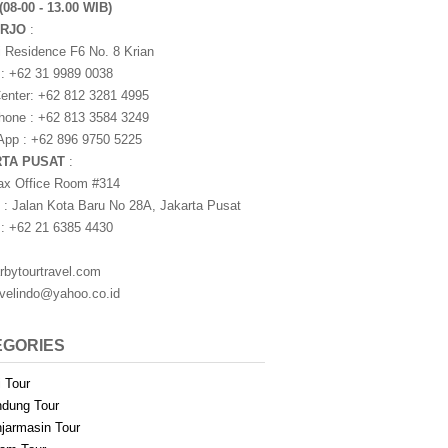
(08-00 - 13.00 WIB)
ARJO
:
i Residence F6 No. 8 Krian
 : +62 31 9989 0038
nter: +62 812 3281 4995
one : +62 813 3584 3249
pp : +62 896 9750 5225
RTA PUSAT
:
ax Office Room #314
 : Jalan Kota Baru No 28A, Jakarta Pusat
 : +62 21 6385 4430
rbytourtravel.com
avelindo@yahoo.co.id
EGORIES
i Tour
dung Tour
jarmasin Tour