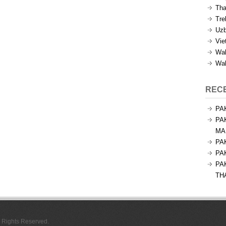
Tha
Tre
Uzb
Vie
Wal
Wal
REC
PA
PA
MA
PA
PA
PA
TH
l Rights Reserved.