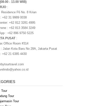
(08-00 - 13.00 WIB)
ARJO
:
i Residence F6 No. 8 Krian
 : +62 31 9989 0038
nter: +62 812 3281 4995
one : +62 813 3584 3249
pp : +62 896 9750 5225
RTA PUSAT
:
ax Office Room #314
 : Jalan Kota Baru No 28A, Jakarta Pusat
 : +62 21 6385 4430
rbytourtravel.com
avelindo@yahoo.co.id
EGORIES
i Tour
dung Tour
jarmasin Tour