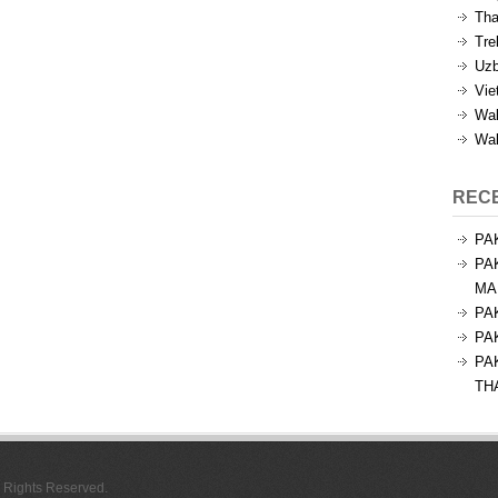
Tha
Tre
Uzb
Vie
Wal
Wal
REC
PA
PA
MA
PA
PA
PA
TH
l Rights Reserved.