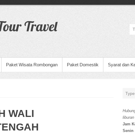
our Travel
Paket Wisata Rombongan
Paket Domestik
Syarat dan K
H WALI
Hubung
liburan
TENGAH
Jam K
Senin 