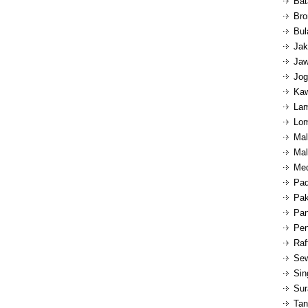
Bat
Bro
Bul
Jak
Jaw
Jog
Kaw
Lam
Lom
Mal
Mal
Med
Pad
Pak
Pan
Pen
Raf
Sew
Sin
Sur
Tan