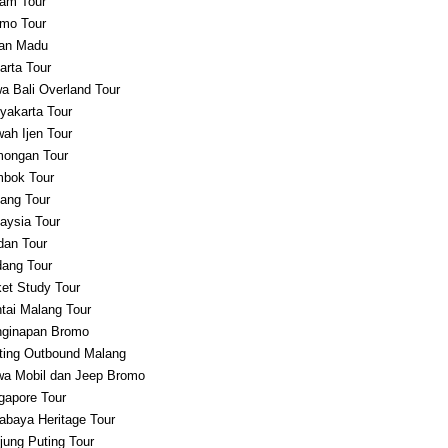
am Tour
mo Tour
an Madu
arta Tour
a Bali Overland Tour
yakarta Tour
ah Ijen Tour
ongan Tour
bok Tour
ang Tour
aysia Tour
an Tour
ang Tour
et Study Tour
tai Malang Tour
ginapan Bromo
ting Outbound Malang
a Mobil dan Jeep Bromo
gapore Tour
abaya Heritage Tour
jung Puting Tour