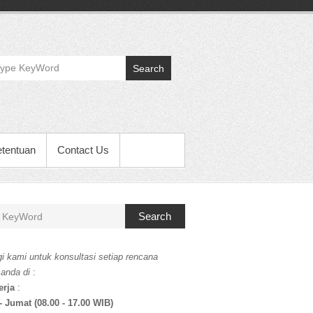
Search
etentuan
Contact Us
Search
i kami untuk konsultasi setiap rencana
 anda di
:
erja
:
- Jumat (08.00 - 17.00 WIB)