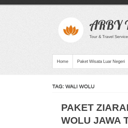
Skip
to
content
ARBY T
Tour & Travel Service
PRIMARY MENU
Home
Paket Wisata Luar Negeri
TAG:
WALI WOLU
PAKET ZIARA
WOLU JAWA 