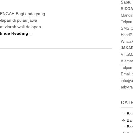
Sabtu 
SIDO
ENGAH Bagi anda yang
Mandir
lapan di pulau jawa
Telpon
t ziarah wali delapan
SMS Ce
tinue Reading →
HandPh
WhatsA
JAKA
VirtuM
Alamat
Telpon
Email :
info@a
arbytr
CAT
Bal
Ban
Ban