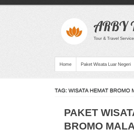
Skip
to
content
ARBY T
Tour & Travel Service
PRIMARY MENU
Home
Paket Wisata Luar Negeri
TAG:
WISATA HEMAT BROMO 
PAKET WISAT
BROMO MALA