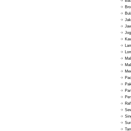
Bat
Bro
Bul
Jak
Jaw
Jog
Kaw
Lam
Lom
Mal
Mal
Med
Pad
Pak
Pan
Pen
Raf
Sew
Sin
Sur
Tan