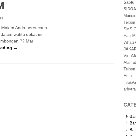
M
Sabtu 
SIDO
Mandir
ts
Telpon
3 Malam Anda berencana
SMS Ce
 dalam waktu dekat ini
HandPh
ombongan ?? Mari
WhatsA
eading →
JAKA
VirtuM
Alamat
Telpon
Email :
info@a
arbytr
CAT
Bal
Ban
Ban