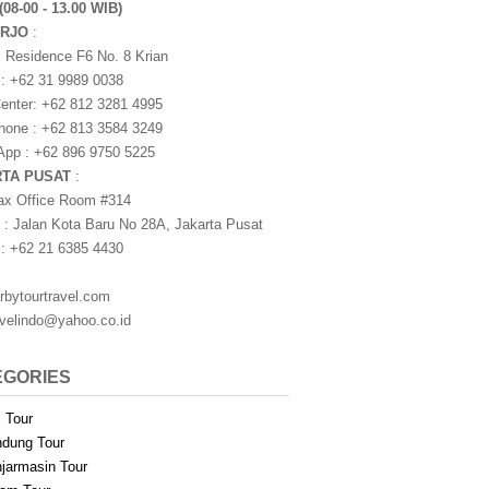
(08-00 - 13.00 WIB)
ARJO
:
i Residence F6 No. 8 Krian
 : +62 31 9989 0038
nter: +62 812 3281 4995
one : +62 813 3584 3249
pp : +62 896 9750 5225
RTA PUSAT
:
ax Office Room #314
 : Jalan Kota Baru No 28A, Jakarta Pusat
 : +62 21 6385 4430
rbytourtravel.com
avelindo@yahoo.co.id
EGORIES
i Tour
dung Tour
jarmasin Tour