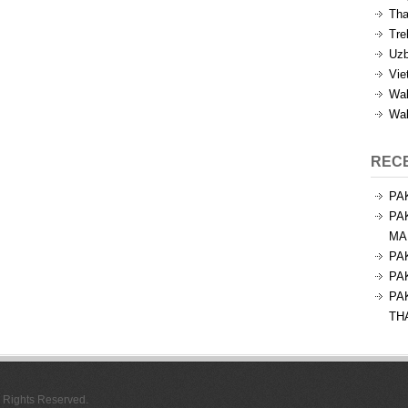
Tha
Tre
Uzb
Vie
Wal
Wal
REC
PA
PA
MA
PA
PA
PA
TH
l Rights Reserved.