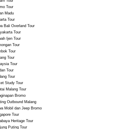
am Tour
mo Tour
an Madu
arta Tour
a Bali Overland Tour
yakarta Tour
ah Ijen Tour
ongan Tour
bok Tour
ang Tour
aysia Tour
an Tour
ang Tour
et Study Tour
tai Malang Tour
ginapan Bromo
ting Outbound Malang
a Mobil dan Jeep Bromo
gapore Tour
abaya Heritage Tour
jung Puting Tour