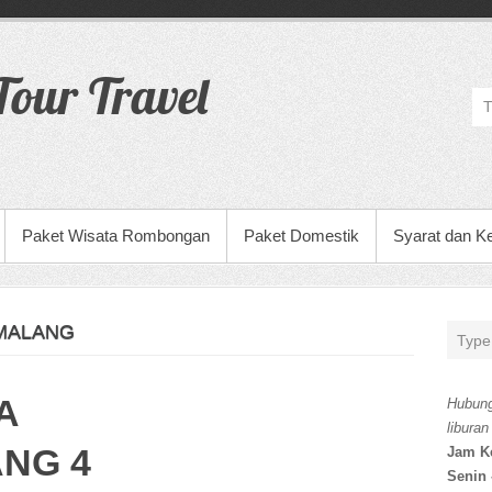
our Travel
Paket Wisata Rombongan
Paket Domestik
Syarat dan K
MALANG
A
Hubung
liburan
NG 4
Jam K
Senin 