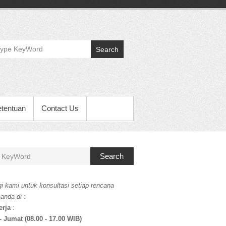
Search
etentuan
Contact Us
Search
i kami untuk konsultasi setiap rencana
 anda di
:
erja
:
- Jumat (08.00 - 17.00 WIB)