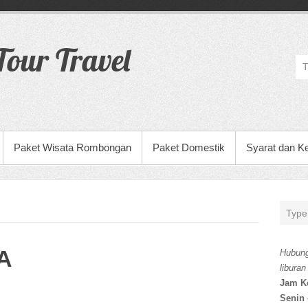
our Travel
Paket Wisata Rombongan
Paket Domestik
Syarat dan K
A
Hubung
liburan
Jam K
Senin 