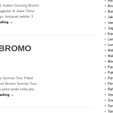
Bat
i 1 malam Gunung Bromo
Bro
unggulan di Jawa Timur
Bul
o, berjarak sekitar 3
Jak
ading →
Jaw
Jog
Kaw
Lam
Lom
 BROMO
Mal
Mal
Med
Pad
s
Pak
o Sunrise Tour Paket
Pan
ket Bromo Sunrise Tour
Pen
 patut anda coba jika
Raf
eading →
Sew
Sin
Sur
Tan