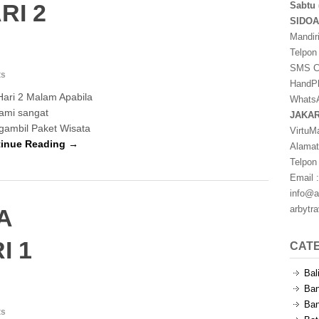
RI 2
Sabtu 
SIDO
Mandir
Telpon
SMS Ce
ts
HandPh
ari 2 Malam Apabila
WhatsA
kami sangat
JAKA
ambil Paket Wisata
VirtuM
inue Reading →
Alamat
Telpon
Email :
info@a
arbytr
A
I 1
CAT
Bal
Ban
Ban
ts