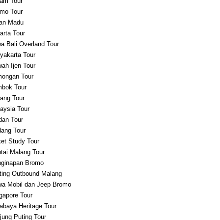
am Tour
mo Tour
an Madu
arta Tour
a Bali Overland Tour
yakarta Tour
ah Ijen Tour
ongan Tour
bok Tour
ang Tour
aysia Tour
an Tour
ang Tour
et Study Tour
tai Malang Tour
ginapan Bromo
ting Outbound Malang
a Mobil dan Jeep Bromo
gapore Tour
abaya Heritage Tour
jung Puting Tour