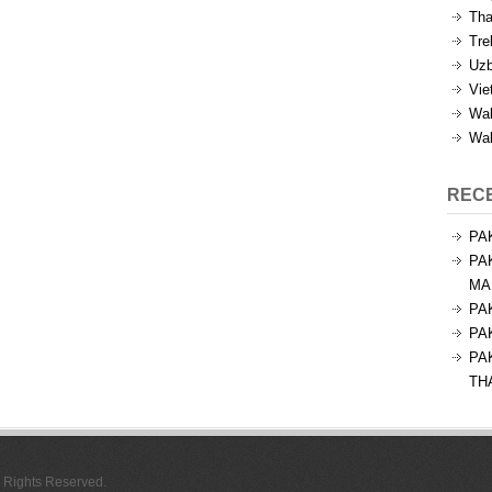
Tha
Tre
Uzb
Vie
Wal
Wal
REC
PA
PA
MA
PA
PA
PA
TH
l Rights Reserved.