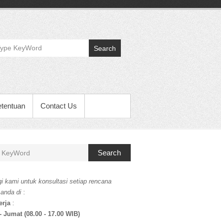
Search
etentuan
Contact Us
Search
i kami untuk konsultasi setiap rencana
 anda di
:
erja
:
- Jumat (08.00 - 17.00 WIB)