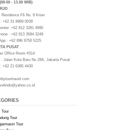
(08-00 - 13.00 WIB)
ARJO
:
i Residence F6 No. 8 Krian
 : +62 31 9989 0038
nter: +62 812 3281 4995
one : +62 813 3584 3249
pp : +62 896 9750 5225
RTA PUSAT
:
ax Office Room #314
 : Jalan Kota Baru No 28A, Jakarta Pusat
 : +62 21 6385 4430
rbytourtravel.com
avelindo@yahoo.co.id
EGORIES
i Tour
dung Tour
jarmasin Tour