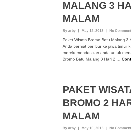
MALANG 3 HA
MALAM
By arby
May 12, 2013
No Commen
Paket Wisata Bromo Batu Malang 3 H
Anda berniat berlibur ke jawa timur 
merekomendasikan anda untuk meng
Bromo Batu Malang 3 Hari 2 …
Cont
PAKET WISAT
BROMO 2 HAR
MALAM
By arby
May 10, 2013
No Commen