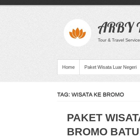
Skip
to
content
ARBY T
Tour & Travel Service
PRIMARY MENU
Home
Paket Wisata Luar Negeri
TAG:
WISATA KE BROMO
PAKET WISAT
BROMO BATU