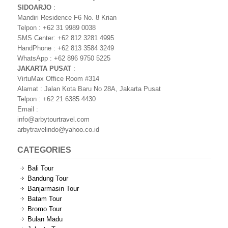
SIDOARJO
:
Mandiri Residence F6 No. 8 Krian
Telpon : +62 31 9989 0038
SMS Center: +62 812 3281 4995
HandPhone : +62 813 3584 3249
WhatsApp : +62 896 9750 5225
JAKARTA PUSAT
:
VirtuMax Office Room #314
Alamat : Jalan Kota Baru No 28A, Jakarta Pusat
Telpon : +62 21 6385 4430
Email :
info@arbytourtravel.com
arbytravelindo@yahoo.co.id
CATEGORIES
Bali Tour
Bandung Tour
Banjarmasin Tour
Batam Tour
Bromo Tour
Bulan Madu