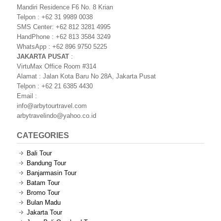
Mandiri Residence F6 No. 8 Krian
Telpon : +62 31 9989 0038
SMS Center: +62 812 3281 4995
HandPhone : +62 813 3584 3249
WhatsApp : +62 896 9750 5225
JAKARTA PUSAT
:
VirtuMax Office Room #314
Alamat : Jalan Kota Baru No 28A, Jakarta Pusat
Telpon : +62 21 6385 4430
Email :
info@arbytourtravel.com
arbytravelindo@yahoo.co.id
CATEGORIES
Bali Tour
Bandung Tour
Banjarmasin Tour
Batam Tour
Bromo Tour
Bulan Madu
Jakarta Tour